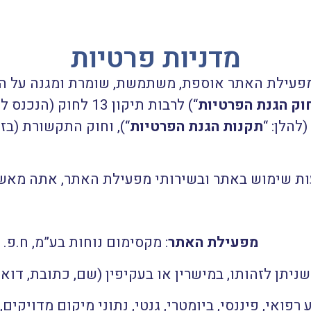
מדניות פרטיות
 מפעילת האתר אוספת, משתמשת, שומרת ומגנה על ה
וק הגנת הפרטיות
תקנות הגנת הפרטיות
“), וחוק התקשורת (בזק ושיד
ת שימוש באתר ובשירותי מפעילת האתר, אתה מאשר 
מפעילת האתר
: מקסימום נוחות בע”מ, ח.פ. 515569440 משדרות ירושלים 2 רמת גן.
הותו, במישרין או בעקיפין (שם, כתובת, דוא”ל, כתובת IP, נתוני מיקום
ע רפואי, פיננסי, ביומטרי, גנטי, נתוני מיקום מדויקים,