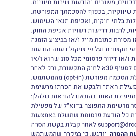
ונים, משובים והודעות שירות חיוניות.
 שיווקיות, בכפוף להסכמתך המפורשת.
לות בלתי חוקית, ואכיפת תנאי השימוש.
ות, לרבות דרישות רשויות אכיפת החוק.
מסירת כתובת מייל ו/או בביצוע הזמנה
י תקשורת ועל פי שיקול דעתה הודעות
ו/או דיוור פרסומי מכל סוג שהוא ו/או
הודעות מערכת ו/או הודעות שירות ו/או הודעות אחרות ללקוחות. הדיוור יתבצע בהתאם לסעיף 30א לחוק התקשורת, ורק לאחר
הסכמה מפורשת (opt-in) מהמשתמש.
פעילת האתר ולבקש את הסרתו מרשימת
מפעילת האתר בהתאם להוראות שלהלן:
סר מרשימת התפוצה בדוא”ל של מפעילת
ית כל הודעת פרסומת שתשלח באמצעות
דוא”ל מאת מפעילת האתר או באמצעות שליחת בקשת הסרה לכתובת support@drcomfort.co.il לאחר קבלת בקשת הסרה
ת ההסרה
. יודגש, כי במקרה שהמשתמש